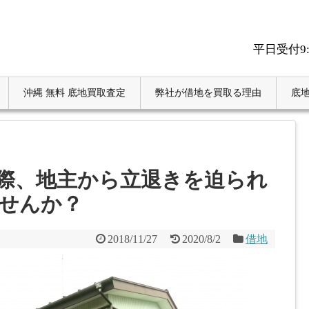
平日受付9
沖縄 無料 底地買取査定
弊社が借地を買取る理由
底地
際、地主から立退きを迫られ
せんか？
2018/11/27
2020/8/2
借地