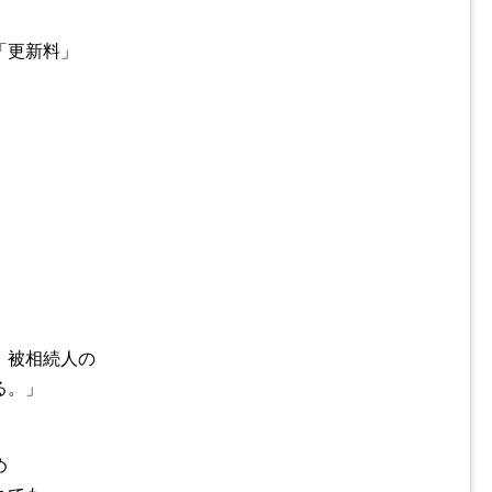
「更新料」
、被相続人の
る。」
め