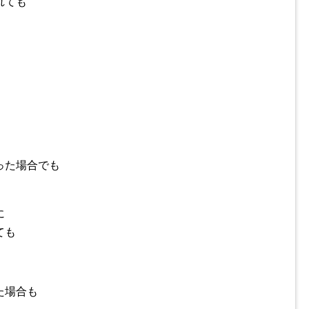
れても
った場合でも
に
ても
た場合も